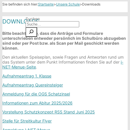
Sie befinden sich hier:
Startseite
>
Unsere Schule
>
Downloads
Suchen
DOWNLOADS
Bitte beachten Sie, dass die Anträge und Formulare
unterschrieben entweder persönlich im Schulbüro abzugeben
sind oder per Post bzw. als Scan per Mail geschickt werden
können.
Den aktuellen Speiseplan, sowie Fragen und Antworten rund um
das System unter dem Punkt Informationen finden Sie auf der
i-
NET-Menue-Seite
.
Aufnahmeantrag 1. Klasse
Aufnahmeantrag Quereinsteiger
Anmeldung für die OGS Schatzinsel
Informationen zum Abitur 2025/2026
Vorstellung Schutzkonzept RSS Stand Juni 2025
Stelle für Streitkultur Flyer
Anmeldung I-NET-Menue