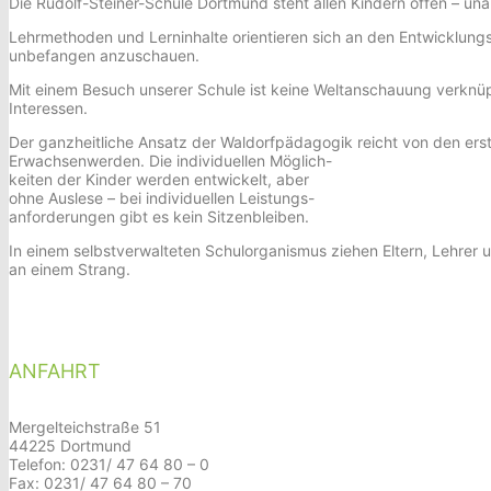
Die Rudolf-Steiner-Schule Dortmund steht allen Kindern offen – un
h
e
Lehrmethoden und Lerninhalte orientieren sich an den Entwicklungsp
n
unbefangen anzuschauen.
Mit einem Besuch unserer Schule ist keine Weltanschauung verknüpf
Interessen.
Der ganzheitliche Ansatz der Waldorfpädagogik reicht von den ers
Erwachsenwerden. Die individuellen Möglich-
keiten der Kinder werden entwickelt, aber
ohne Auslese – bei individuellen Leistungs-
anforderungen gibt es kein Sitzenbleiben.
In einem selbstverwalteten Schulorganismus ziehen Eltern, Lehrer 
an einem Strang.
ANFAHRT
Mergelteichstraße 51
44225 Dortmund
Telefon: 0231/ 47 64 80 – 0
Fax: 0231/ 47 64 80 – 70