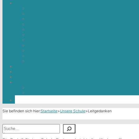
Sie befinden sich hier:
Startseite
>
Unsere Schule
>
Leitgedanken
S
LEITGEDANKEN
u
c