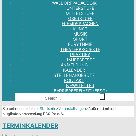
WALDORFPÄDAGOGIK
UNTERSTUFE
MITTELSTUFE
OBERSTUFE
FREMDSPRACHEN
KUNST
MUSIK
SPORT
EURYTHMIE
THEATERPROJEKTE
PRAKTIKA
JAHRESFESTE
ANMELDUNG
KALENDER
STELLENANGEBOTE
KONTAKT
NEWSLETTER
BARRIEREFREIHEIT (BFSG)
Sie befinden sich hier:
Startseite
>
Veranstaltungen
>
Außerordentliche
Mitgliederversammlung RSS Do e. V.
TERMINKALENDER