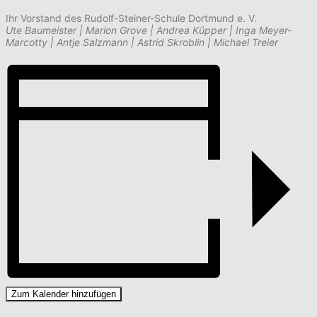
Ihr Vorstand des Rudolf-Steiner-Schule Dortmund e. V.
Ute Baumeister | Marion Grove | Andrea Küpper | Inga Meyer-
Marcotty | Antje Salzmann | Astrid Skroblin | Michael Treier
Zum Kalender hinzufügen