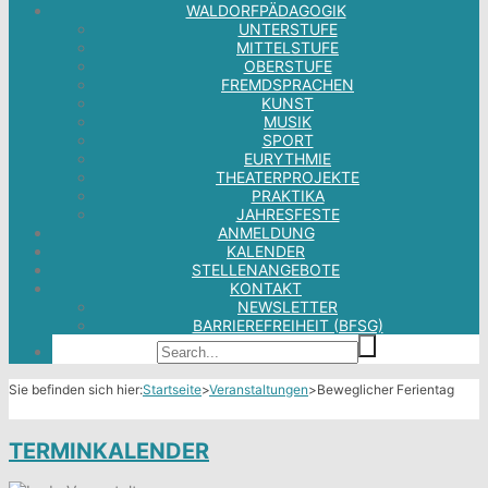
WALDORFPÄDAGOGIK
UNTERSTUFE
MITTELSTUFE
OBERSTUFE
FREMDSPRACHEN
KUNST
MUSIK
SPORT
EURYTHMIE
THEATERPROJEKTE
PRAKTIKA
JAHRESFESTE
ANMELDUNG
KALENDER
STELLENANGEBOTE
KONTAKT
NEWSLETTER
BARRIEREFREIHEIT (BFSG)
Sie befinden sich hier:
Startseite
>
Veranstaltungen
>
Beweglicher Ferientag
TERMINKALENDER