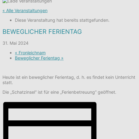
« Alle Veranstaltungen
Diese Veranstaltung hat bereits stattgefunden.
BEWEGLICHER FERIENTAG
31. Mai 2024
«
Fronleichnam
Beweglicher Ferientag
»
Heute ist ein beweglicher Ferientag, d. h. es findet kein Unterricht
statt.
Die „Schatzinsel“ ist für eine „Ferienbetreuung“ geöffnet.