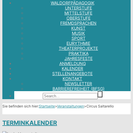
WALDORFPÄDAGOGIK
UNTERSTUFE
MITTELSTUFE
OBERSTUFE
FREMDSPRACHEN
KUNST
MUSIK
SPORT
EURYTHMIE
THEATERPROJEKTE
PRAKTIKA
JAHRESFESTE
ANMELDUNG
KALENDER
STELLENANGEBOTE
KONTAKT
NEWSLETTER
BARRIEREFREIHEIT (BFSG)
Sie befinden sich hier:
Startseite
>
Veranstaltungen
>
Circus Saltarello
TERMINKALENDER