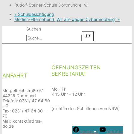
Rudolf-Steiner-Schule Dortmund e. V.
«
Schulbesichtigung
Medien-Elternabend „Wir alle gegen Cybermobbing“
»
Suchen
ÖFFNUNGSZEITEN
SEKRETARIAT
ANFAHRT
Mo - Fr
Mergelteichstraße 51
7.45 Uhr – 12 Uhr
44225 Dortmund
Telefon: 0231/ 47 64 80
– 0
(nicht in den Schulferien von NRW)
Fax: 0231/ 47 64 80 –
70
Mail:
kontakt(at)rss-
do.de
Facebook
YouTube