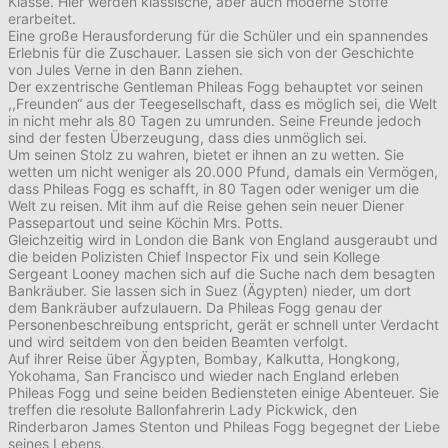
Klasse. Hier werden klassische, aber auch moderne Stoffe
erarbeitet.
Eine große Herausforderung für die Schüler und ein spannendes
Erlebnis für die Zuschauer. Lassen sie sich von der Geschichte
von Jules Verne in den Bann ziehen.
Der exzentrische Gentleman Phileas Fogg behauptet vor seinen
,,Freunden“ aus der Teegesellschaft, dass es möglich sei, die Welt
in nicht mehr als 80 Tagen zu umrunden. Seine Freunde jedoch
sind der festen Überzeugung, dass dies unmöglich sei.
Um seinen Stolz zu wahren, bietet er ihnen an zu wetten. Sie
wetten um nicht weniger als 20.000 Pfund, damals ein Vermögen,
dass Phileas Fogg es schafft, in 80 Tagen oder weniger um die
Welt zu reisen. Mit ihm auf die Reise gehen sein neuer Diener
Passepartout und seine Köchin Mrs. Potts.
Gleichzeitig wird in London die Bank von England ausgeraubt und
die beiden Polizisten Chief Inspector Fix und sein Kollege
Sergeant Looney machen sich auf die Suche nach dem besagten
Bankräuber. Sie lassen sich in Suez (Ägypten) nieder, um dort
dem Bankräuber aufzulauern. Da Phileas Fogg genau der
Personenbeschreibung entspricht, gerät er schnell unter Verdacht
und wird seitdem von den beiden Beamten verfolgt.
Auf ihrer Reise über Ägypten, Bombay, Kalkutta, Hongkong,
Yokohama, San Francisco und wieder nach England erleben
Phileas Fogg und seine beiden Bediensteten einige Abenteuer. Sie
treffen die resolute Ballonfahrerin Lady Pickwick, den
Rinderbaron James Stenton und Phileas Fogg begegnet der Liebe
seines Lebens.