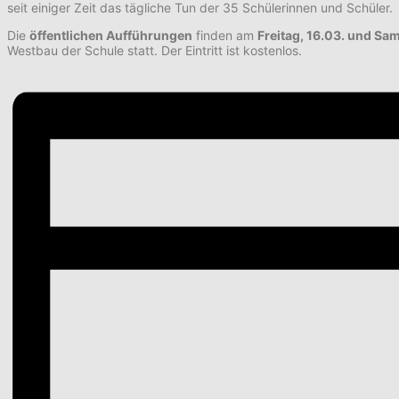
seit einiger Zeit das tägliche Tun der 35 Schülerinnen und Schüler.
Die
öffentlichen Aufführungen
finden am
Freitag, 16.03. und Sa
Westbau der Schule statt. Der Eintritt ist kostenlos.