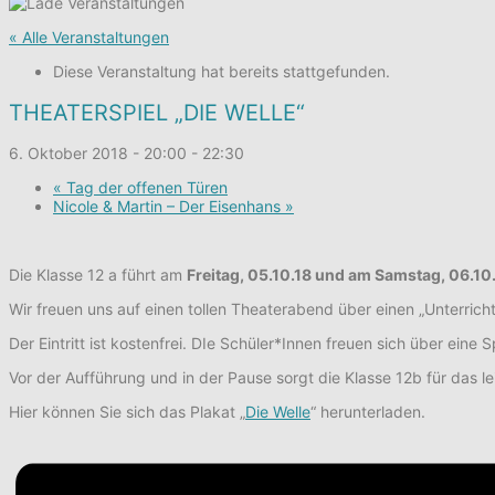
« Alle Veranstaltungen
Diese Veranstaltung hat bereits stattgefunden.
THEATERSPIEL „DIE WELLE“
6. Oktober 2018 - 20:00
-
22:30
«
Tag der offenen Türen
Nicole & Martin – Der Eisenhans
»
Die Klasse 12 a führt am
Freitag, 05.10.18 und am Samstag, 06.10
Wir freuen uns auf einen tollen Theaterabend über einen „Unterrich
Der Eintritt ist kostenfrei. DIe Schüler*Innen freuen sich über ein
Vor der Aufführung und in der Pause sorgt die Klasse 12b für das l
Hier können Sie sich das Plakat „
Die Welle
“ herunterladen.