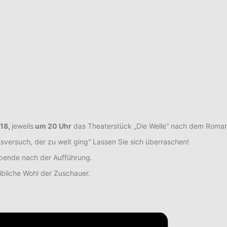
.18,
jeweils
um 20 Uhr
das Theaterstück „Die Welle“ nach dem Roman
tsversuch, der zu weit ging“ Lassen Sie sich überraschen!
e Spende nach der Aufführung.
eibliche Wohl der Zuschauer.