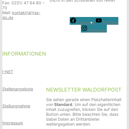
(nicht in den Schulferien von NRW)
Fax: 0231/ 47 64 80 –
70
Mail:
kontakt(at)rss-
do.de
Facebook
YouTube
Instagram
INFORMATIONEN
I-NET
Stellenangebote
NEWSLETTER WALDORFPOST
Sie sehen gerade einen Platzhalterinhalt
von
Standard
. Um auf den eigentlichen
Stellungnahme
Inhalt zuzugreifen, klicken Sie auf den
Button unten. Bitte beachten Sie, dass
dabei Daten an Drittanbieter
Impressum
weitergegeben werden.