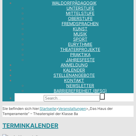
WALDORFPÄDAGOGIK
UNTERSTUFE
MITTELSTUFE
OBERSTUFE
FREMDSPRACHEN
KUNST
MUSIK
SPORT
EURYTHMIE
THEATERPROJEKTE
PRAKTIKA
JAHRESFESTE
ANMELDUNG
KALENDER
STELLENANGEBOTE
KONTAKT
NEWSLETTER
BARRIEREFREIHEIT (BFSG)
Sie befinden sich hier:
Startseite
>
Veranstaltungen
>
„Das Haus der
Temperamente“ – Theaterspiel der Klasse 8a
TERMINKALENDER