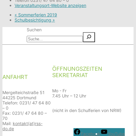
Telefon
0231/ 47 64 80 – 0
Veranstaltungsort-Website anzeigen
«
Sommerferien 2019
Schulbesichtigung
»
Suchen
ÖFFNUNGSZEITEN
SEKRETARIAT
ANFAHRT
Mo - Fr
Mergelteichstraße 51
7.45 Uhr – 12 Uhr
44225 Dortmund
Telefon: 0231/ 47 64 80
– 0
(nicht in den Schulferien von NRW)
Fax: 0231/ 47 64 80 –
70
Mail:
kontakt(at)rss-
do.de
Facebook
YouTube