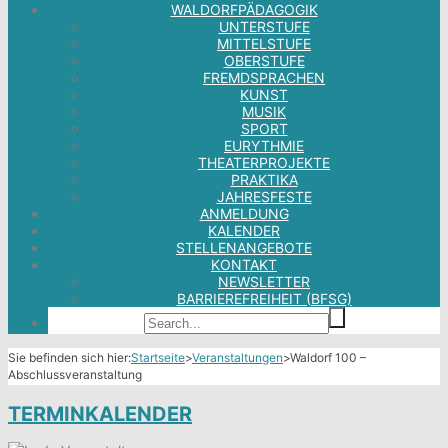
WALDORFPÄDAGOGIK
UNTERSTUFE
MITTELSTUFE
OBERSTUFE
FREMDSPRACHEN
KUNST
MUSIK
SPORT
EURYTHMIE
THEATERPROJEKTE
PRAKTIKA
JAHRESFESTE
ANMELDUNG
KALENDER
STELLENANGEBOTE
KONTAKT
NEWSLETTER
BARRIEREFREIHEIT (BFSG)
Sie befinden sich hier:
Startseite
>
Veranstaltungen
>
Waldorf 100 –
Abschlussveranstaltung
TERMINKALENDER