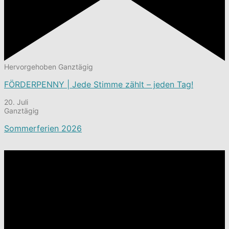
Hervorgehoben
Ganztägig
FÖRDERPENNY | Jede Stimme zählt – jeden Tag!
20. Juli
Ganztägig
Sommerferien 2026