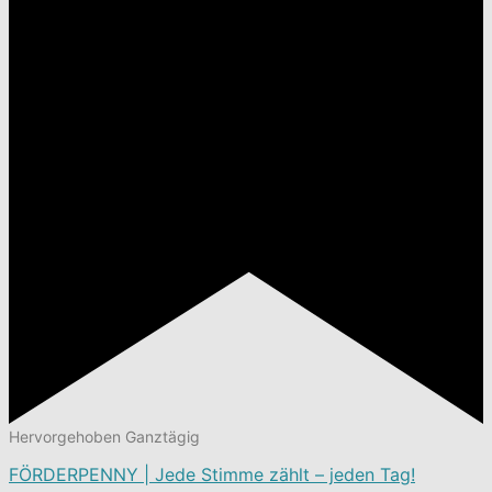
Hervorgehoben
Ganztägig
FÖRDERPENNY | Jede Stimme zählt – jeden Tag!