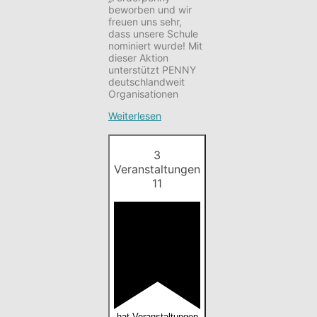
beworben und wir
freuen uns sehr,
dass unsere Schule
nominiert wurde! Mit
dieser Aktion
unterstützt PENNY
deutschlandweit
Organisationen
Weiterlesen
3
Veranstaltungen
11
hat Veranstaltungen