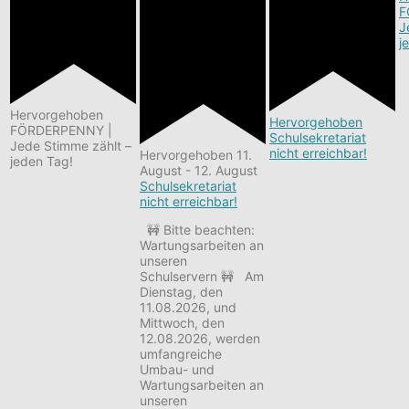
F
J
j
Hervorgehoben
Hervorgehoben
FÖRDERPENNY |
Schulsekretariat
Jede Stimme zählt –
nicht erreichbar!
Hervorgehoben
11.
jeden Tag!
August
-
12. August
Schulsekretariat
nicht erreichbar!
🚧 Bitte beachten:
Wartungsarbeiten an
unseren
Schulservern 🚧 Am
Dienstag, den
11.08.2026, und
Mittwoch, den
12.08.2026, werden
umfangreiche
Umbau- und
Wartungsarbeiten an
unseren