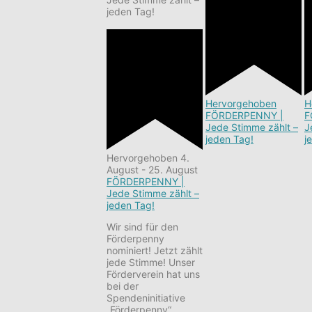
jeden Tag!
Hervorgehoben
H
FÖRDERPENNY |
F
Jede Stimme zählt –
J
jeden Tag!
j
Hervorgehoben
4.
August
-
25. August
FÖRDERPENNY |
Jede Stimme zählt –
jeden Tag!
Wir sind für den
Förderpenny
nominiert! Jetzt zählt
jede Stimme! Unser
Förderverein hat uns
bei der
Spendeninitiative
„Förderpenny“