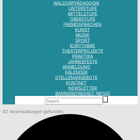
WALDORFPÄDAGOGIK
UNTERSTUFE
MITTELSTUFE
OBERSTUFE
FREMDSPRACHEN
KUNST
MUSIK
SPORT
EURYTHMIE
THEATERPROJEKTE
PRAKTIKA
JAHRESFESTE
ANMELDUNG
KALENDER
STELLENANGEBOTE
KONTAKT
NEWSLETTER
BARRIEREFREIHEIT (BFSG)
42 Veranstaltungen gefunden.