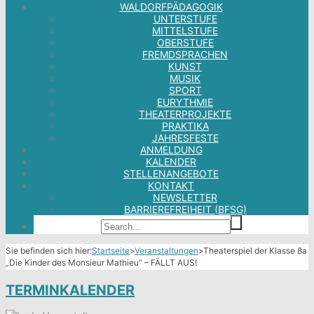
WALDORFPÄDAGOGIK
UNTERSTUFE
MITTELSTUFE
OBERSTUFE
FREMDSPRACHEN
KUNST
MUSIK
SPORT
EURYTHMIE
THEATERPROJEKTE
PRAKTIKA
JAHRESFESTE
ANMELDUNG
KALENDER
STELLENANGEBOTE
KONTAKT
NEWSLETTER
BARRIEREFREIHEIT (BFSG)
Sie befinden sich hier:
Startseite
>
Veranstaltungen
>
Theaterspiel der Klasse 8a
„Die Kinder des Monsieur Mathieu“ – FÄLLT AUS!
TERMINKALENDER