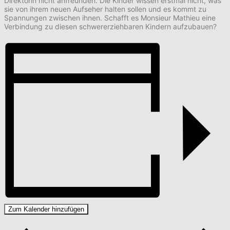
Direktorin nicht anfreunden. Die Kinder wissen erstmal nicht, was
sie von ihrem neuen Aufseher halten sollen und es kommt zu
Spannungen zwischen ihnen. Schafft es Monsieur Mathieu eine
Verbindung zu diesen schwererziehbaren Kindern aufzubauen?
Zum Kalender hinzufügen